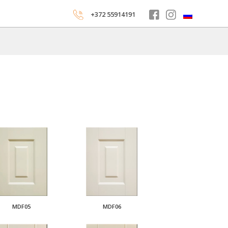
+372 55914191
MDF05
MDF06