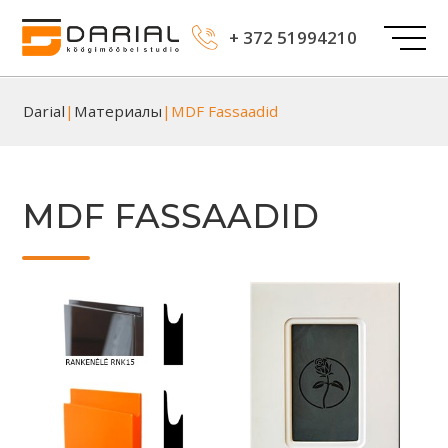
+ 372 51994210
Darial
|
Материалы
|
MDF Fassaadid
MDF FASSAADID