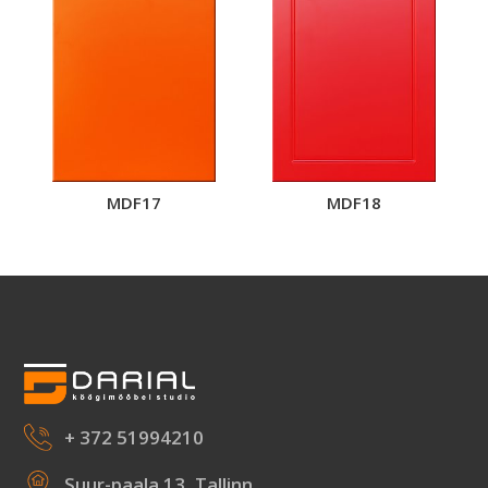
MDF17
MDF18
+ 372 51994210
Suur-paala 13, Tallinn