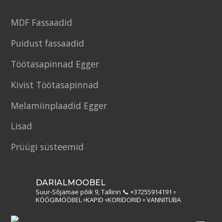
MDF Fassaadid
Puidust fassaadid
Töötasapinnad Egger
Kivist Töötasapinnad
Melamiinplaadid Egger
Lisad
Prüügi süsteemid
DARIALMOOBEL
Suur-Sõjamae põik 9, Tallinn
📞 +37255914191
▫️
KÖÖGIMÖÖBEL
▫️KAPID
▫️KORIDORID
▫️ VANNITUBA