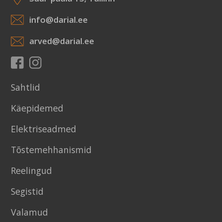
info@darial.ee
arved@darial.ee
Sahtlid
Käepidemed
Elektriseadmed
Tõstemehhanismid
Reelingud
Segistid
Valamud