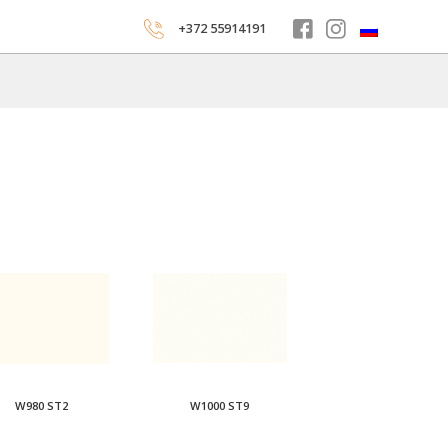
+372 55914191
W980 ST2
W1000 ST9