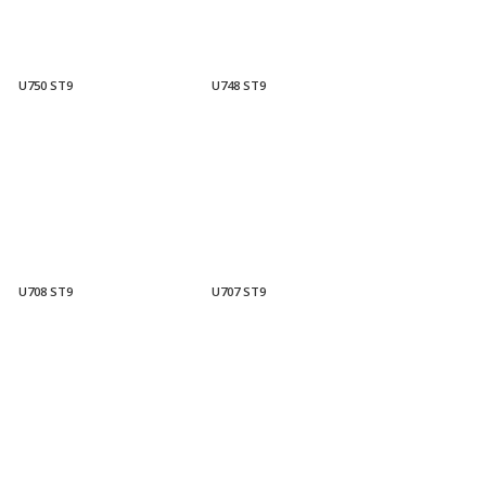
U750 ST9
U748 ST9
U708 ST9
U707 ST9