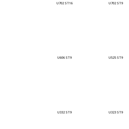
U702 ST16
U702 ST9
U606 ST9
U525 ST9
U332 ST9
U323 ST9