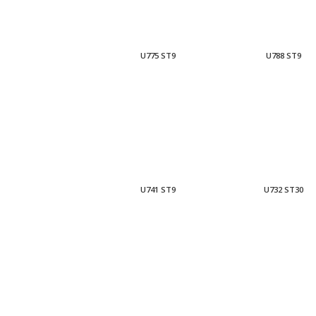
U775 ST9
U788 ST9
U741 ST9
U732 ST30