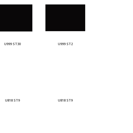
U999 ST30
U999 ST2
U818 ST9
U818 ST9