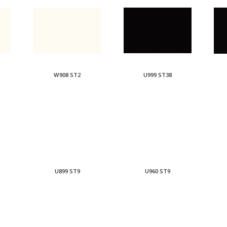
W908 ST2
U999 ST38
U899 ST9
U960 ST9