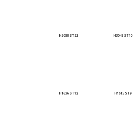
H3058 ST22
H3048 ST10
H1636 ST12
H1615 ST9