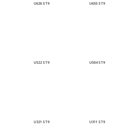
U626 ST9
U655 ST9
U522 ST9
U504 ST9
U321 ST9
U311 ST9