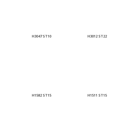
H3047 ST10
H3012 ST22
H1582 ST15
H1511 ST15