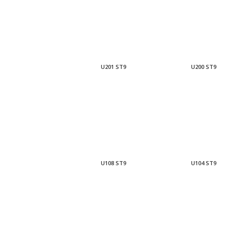
U201 ST9
U200 ST9
U108 ST9
U104 ST9