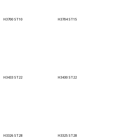
H3700 ST10
H3704 ST15
H3433 ST22
H3430 ST22
H3326 ST28
H3325 ST28