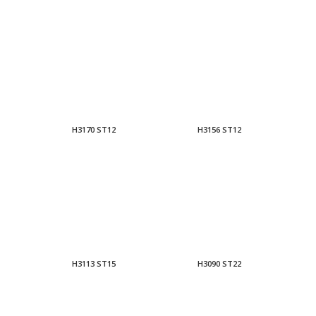
H3170 ST12
H3156 ST12
H3113 ST15
H3090 ST22