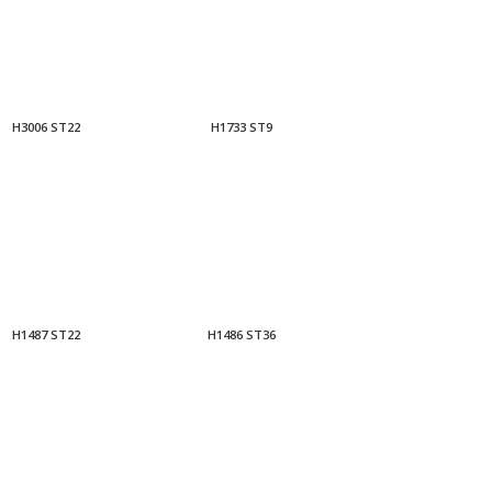
H3006 ST22
H1733 ST9
H1487 ST22
H1486 ST36