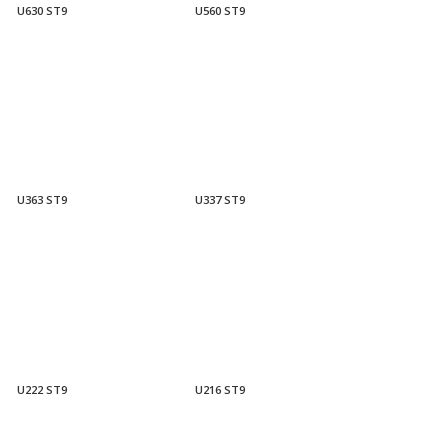
U630 ST9
U560 ST9
U363 ST9
U337 ST9
U222 ST9
U216 ST9