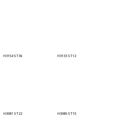
H3154 ST36
H3133 ST12
H3081 ST22
H3080 ST15