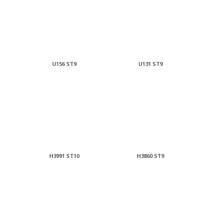
U156 ST9
U131 ST9
H3991 ST10
H3860 ST9