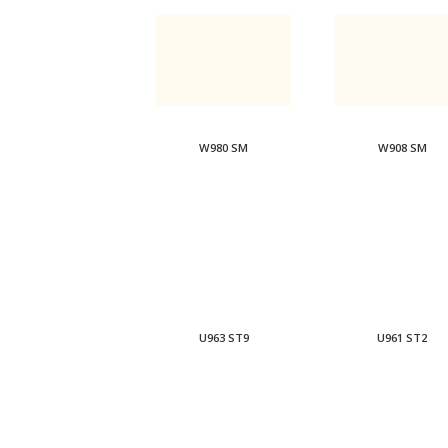
W980 SM
W908 SM
U963 ST9
U961 ST2