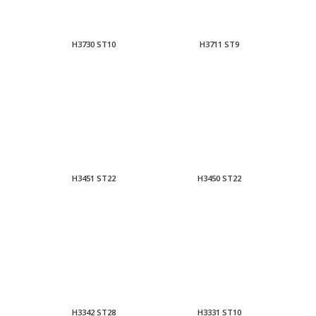
H3730 ST10
H3711 ST9
H3451 ST22
H3450 ST22
H3342 ST28
H3331 ST10