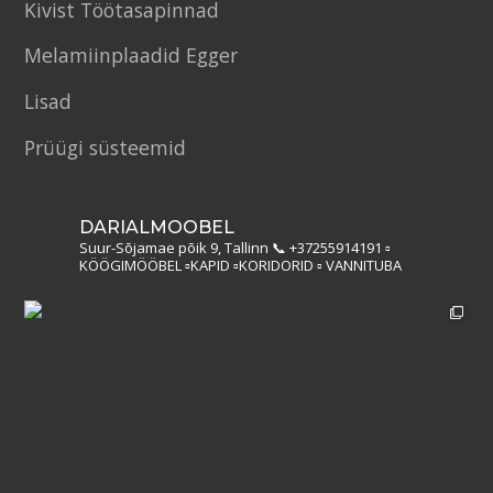
Kivist Töötasapinnad
Melamiinplaadid Egger
Lisad
Prüügi süsteemid
DARIALMOOBEL
Suur-Sõjamae põik 9, Tallinn
📞 +37255914191
▫️
KÖÖGIMÖÖBEL
▫️KAPID
▫️KORIDORID
▫️ VANNITUBA