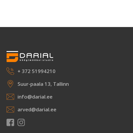
+ 372 51994210
Suur-paala 13, Tallinn
info@darial.ee
arved@darial.ee